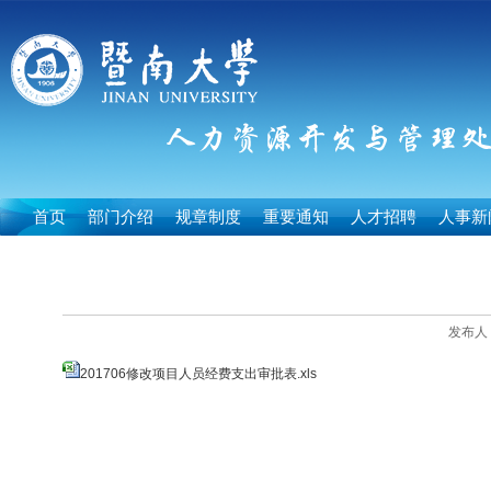
首页
部门介绍
规章制度
重要通知
人才招聘
人事新
发布人：
201706修改项目人员经费支出审批表.xls