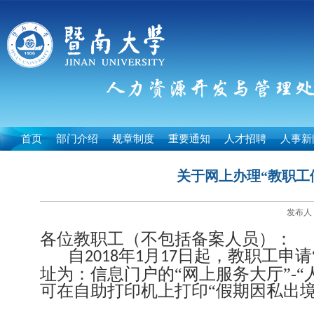
首页
部门介绍
规章制度
重要通知
人才招聘
人事新
关于网上办理“教职工
发布人：
各位教职工（不包括备案人员）：
自
年
月
日起，教职工申请
2018
1
17
址为：信息门户的“网上服务大厅”
-
“
可在自助打印机上打印“假期因私出