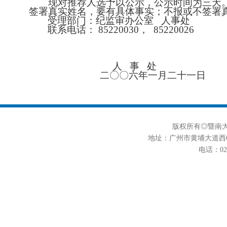
现对推荐人选予以公示，公示时间为三天
签署真实姓名，要有具体事实；不报或不签署
受理部门：纪监审办公室
人事处
联系电话：
85220030
，
85220026
人
事
处
二〇〇六年一月二十一日
版权所有◎暨南大学
地址：广州市黄埔大道西6
电话：020-