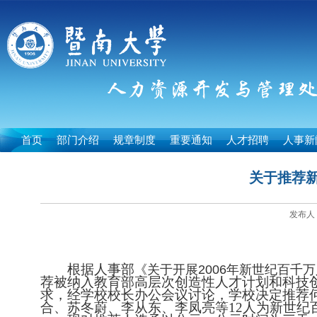
首页
部门介绍
规章制度
重要通知
人才招聘
人事新
关于推荐
发布人：
根据人事部
《关于开展
2006
年新世纪百千万
荐被纳入教育部高层次创造性人才计划和科技
求，经学校校长办公会议讨论，学校决定推荐
合、苏冬蔚、李从东、李凤亮等
12
人为新世纪