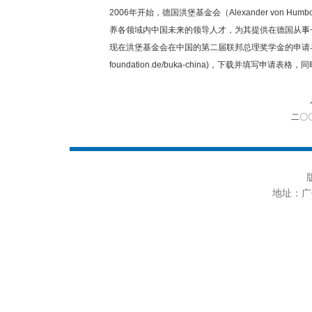
2006年开始，德国洪堡基金会（Alexander von Humb
养各领域内中国未来的领导人才，为其提供在德国从事
现在洪堡基金会在中国的第二届联邦总理奖学金的申请与选拔
foundation.de/buka-china)，下载并
人 事 
二〇〇六年十月二
地址：广