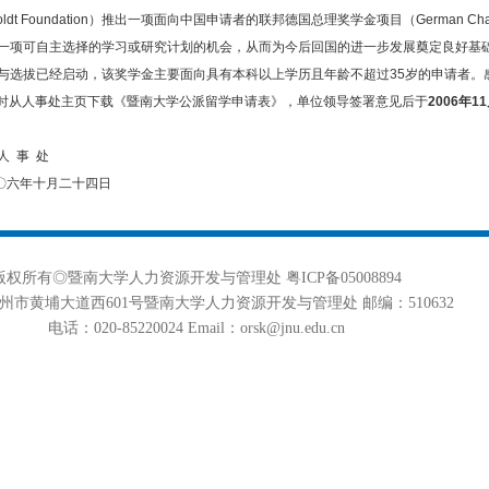
oldt Foundation）推出一项面向中国申请者的联邦德国总理奖学金项目（German Chance
一项可自主选择的学习或研究计划的机会，从而为今后回国的进一步发展奠定良好基
已经启动，该奖学金主要面向具有本科以上学历且年龄不超过35岁的申请者。感兴趣者请登陆相
填写申请表格，同时从人事处主页下载《暨南大学公派留学申请表》，单位领导签署意见后于
2006年1
处
十四日
版权所有◎暨南大学人力资源开发与管理处 粤ICP备05008894
州市黄埔大道西601号暨南大学人力资源开发与管理处 邮编：510632
电话：020-85220024 Email：orsk@jnu.edu.cn