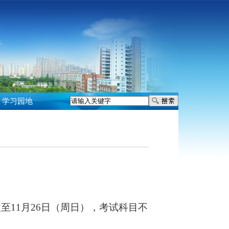
学习园地
改至
11
月
26
日（周日），考试科目不