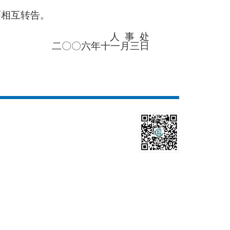
师相互转告。
人
事
处
二〇〇六年十一月三日