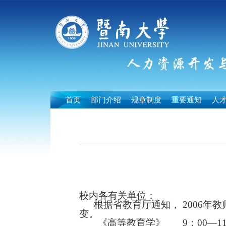
首页
部门介绍
规章制度
重要通知
人
校内各有关单位：
根据省教育厅通知，
2006
年教
变。
《高等教育学》
9
：
00
—
1