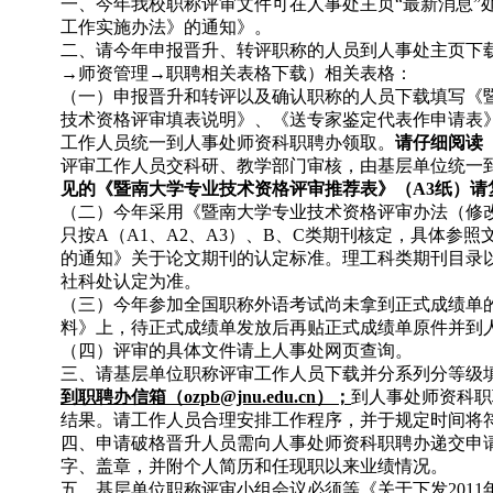
一、今年我校职称评审文件可在人事处主页“最新消息”
工作实施办法》的通知》。
二、请今年申报晋升、转评职称的人员到人事处主页下
→师资管理→职聘相关表格下载）相关表格：
（一）申报晋升和转评以及确认职称的人员下载填写《
技术资格评审填表说明》、《送专家鉴定代表作申请表
工作人员统一到人事处师资科职聘办领取。
请仔细阅读
评审工作人员交科研、教学部门审核，由基层单位统一
见的《暨南大学专业技术资格评审推荐表》（
A3
纸）请
（二）今年采用《暨南大学专业技术资格评审办法（修改
只按A（A1、A2、A3）、B、C类期刊核定，具体参
的通知》关于论文期刊的认定标准。理工科类期刊目录
社科处认定为准。
（三）今年参加全国职称外语考试尚未拿到正式成绩单
料》上，待正式成绩单发放后再贴正式成绩单原件并到
（四）评审的具体文件请上人事处网页查询。
三、请基层单位职称评审工作人员下载并分系列分等级
到职聘办信箱（ozpb@jnu.edu.cn）；
到人事处师资科职
结果。请工作人员合理安排工作程序，并于规定时间将
四、申请破格晋升人员需向人事处师资科职聘办递交申
字、盖章，并附个人简历和任现职以来业绩情况。
五、基层单位职称评审小组会议必须等《关于下发201