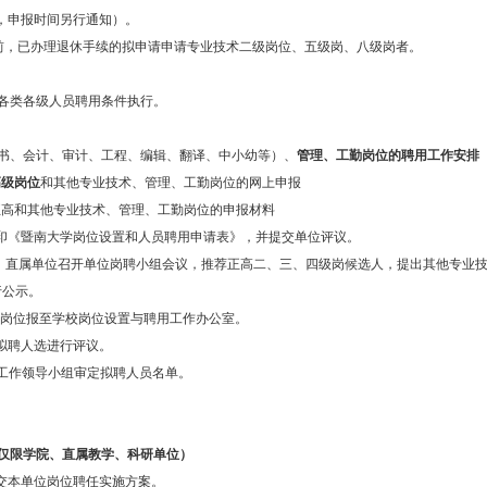
，申报时间另行通知）。
成之前，已办理退休手续的拟申请申请专业技术二级岗位、五级岗、八级岗者。
各类各级人员聘用条件执行。
书、会计、审计、工程、编辑、翻译、中小幼等）、
管理、工勤岗位的聘用工作安排
高级岗位
和其他专业技术、管理、工勤岗位的网上申报
审核正高和其他专业技术、管理、工勤岗位的申报材料
，打印《暨南大学岗位设置和人员聘用申请表》，并提交单位评议。
关部处、直属单位召开单位岗聘小组会议，推荐正高二、三、四级岗候选人，提出其他专
行公示。
单及岗位报至学校岗位设置与聘用工作办公室。
的拟聘人选进行评议。
聘用工作领导小组审定拟聘人员名单。
仅限学院、直属教学、科研单位）
提交本单位岗位聘任实施方案。