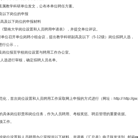
、直属教学科研单位发文，公布本单位聘任方案。
高及以下岗位的申报
核副高及以下岗位的申报材料
打印《暨南大学岗位设置和人员聘用申请表》，并提交单位评议。
学科研单位召开单位岗聘小组会议，提出教学科研副高及以下（5-12级）岗位拟聘人选，
选进行公示，。
单及岗位报至学校岗位设置与聘用工作办公室。
拟聘人选进行审核，确定拟聘人员名单。
岗位设置和人员聘用工作采取网上申报的方式进行（网址：http:// http://gw.
的具体岗位职责和岗位任务，作为人员聘用、考核奖惩、聘后管理的重要依据。
项工作。
校岗位设置和人员聘用办公室报送以下材料，并请将《汇总表》电子版发送到 邮箱
o