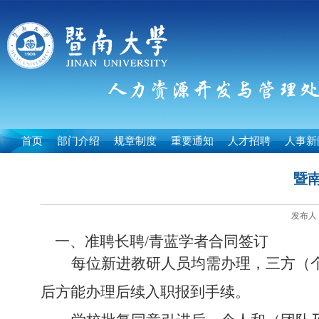
首页
部门介绍
规章制度
重要通知
人才招聘
人事新
暨
发布人：
一、
准聘长聘
/
青蓝学者合同签订
每位新进教研人员均需办理，三方（
后方能办理后续入职报到手续。