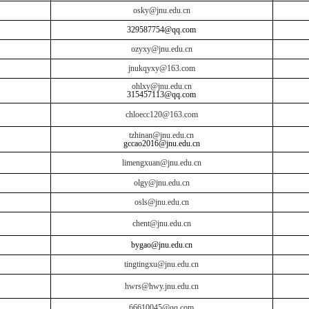
osky@jnu.edu.cn
329587754@qq.com
ozyxy@jnu.edu.cn
jnukqyxy@163.com
ohlxy@jnu.edu.cn
315457113@qq.com
chloecc120@163.com
tzhinan@jnu.edu.cn
gccao2016@jnu.edu.cn
limengxuan@jnu.edu.cn
olgy@jnu.edu.cn
osls@jnu.edu.cn
chent@jnu.edu.cn
bygao@jnu.edu.cn
tingtingxu@jnu.edu.cn
hwrs@hwy.jnu.edu.cn
66610045@qq.com