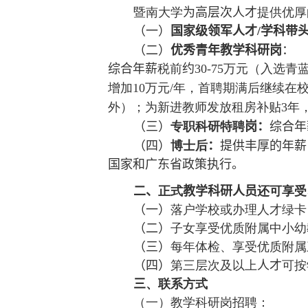
暨南大学
为高层次人才
提供
优厚
（一）
国家级领军人才
学科带
/
（二）
优秀青年教学科研岗
：
综合年薪
税前
约
万元（入选青
30-
75
增加
万元
年，首聘期满后继续在
10
/
外）；为新进教师发放租房补贴
年
3
（
三
）
专职科研特聘
岗：
综合年
（
四
）
博士后
：
提供丰厚的
年
薪
国家和广东省政策执行。
二、
正式
教学科研人员
还
可
享受
（
一
）
落户学校或办理人才绿卡
（
二
）
子女享受优质附属中小幼
（
三
）
每年体检、享受优质附属
（
四
）
第三层次及以上
人才
可按
三
、联系方式
（一）教学科研岗招聘：