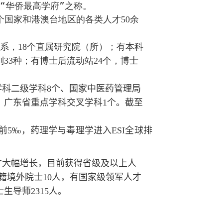
“华侨最高学府”之称。
个国家和港澳台地区的各类人才
余
50
系，
个直属研究院（所）；有本科
18
别
种；有博士后流动站
个，博士
3
3
24
学科二级学科
个、国家中医药管理局
8
、广东省重点学科交叉学科
个。截至
1
前
，药理学与毒理学
进入
全球
排
5‰
ESI
才大幅增长，目前获得省级及以上人
籍境外院士
人，有国家级领军人才
10
士生导师
人。
2315