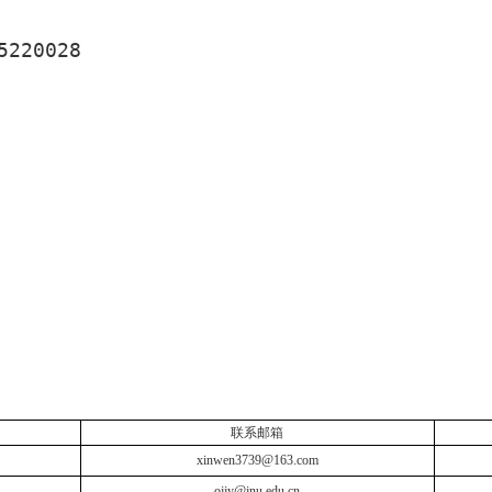
5220028
联系邮箱
xinwen3739@163.com
ojjy@jnu.edu.cn