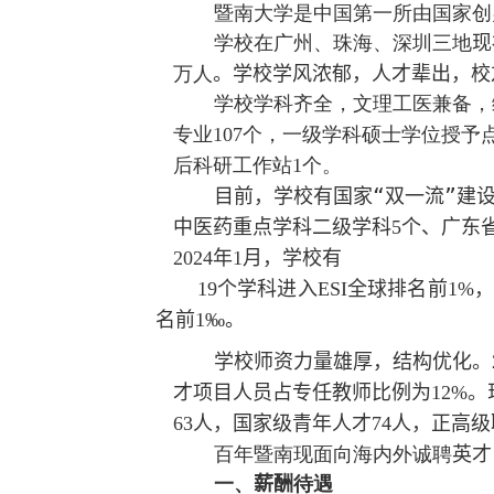
暨南大学是中国第一所由国家创
学校在广州、珠海、深圳三地
现
万人
。学校学风浓郁，人才辈出，校
学校学科齐全，
文理工医兼备，
专业
个，一级学科硕士学位授予
107
后科研工作站
个。
1
目前，学校有国家“双一流”建
中医药重点学科二级学科
个、广东
5
年
月，学校有
202
4
1
个学科进入
全球
排名前
，
1
9
ESI
1%
名前
。
1
‰
学校师资力量雄厚，结构优化。
才项目人员占专任教师比例为
。
12%
人，国家级青年人才
人，正高级
6
3
7
4
百年暨南现面向海内外
诚
聘
英才
一、
薪酬
待遇