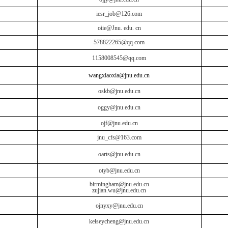
iesr_job@126.com
oiie@Jnu. edu. cn
578822265@qq.com
1158008545@qq.com
wangxiaoxia@jnu.edu.cn
oskb@jnu.edu.cn
oggy@jnu.edu.cn
ojf@jnu.edu.cn
jnu_cfs@163.com
oarts@jnu.edu.cn
otyb@jnu.edu.cn
birmingham@jnu.edu.cn
zujian.wu@jnu.edu.cn
ojnyxy@jnu.edu.cn
kelseycheng@jnu.edu.cn