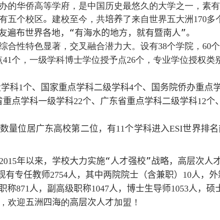
办的华侨高等学府，是中国历史最悠久的大学之一，素有
有五个校区
。
建校至今，共
培养
了来自世界五大洲
多
170
友遍布世界各地，“有海水的地方，就有暨南人”。
综合性特色显著，交叉融合潜力大。设有
个学院，
个
3
8
60
点
个，一级学科博士学位授予点
个，专业学位授权类
41
26
设学科
个、国家重点学科二级学科
个、国务院侨办重点
1
4
省重点学科一级学科
个、广东省重点学科二级学科
个
22
12
数量位居广东高校第二位，
有
个学科进入
世界排名
11
ESI
年以来，学校大力实施“人才强校”战略，高层次人
2015
现有专任教师
人，其中两院院士（含兼职）
人，外
27
54
10
职称
人，副高级职称
人，博士生导师
人，硕
8
71
1047
1053
，欢迎
五洲四海
的
高层次人才
加盟
！