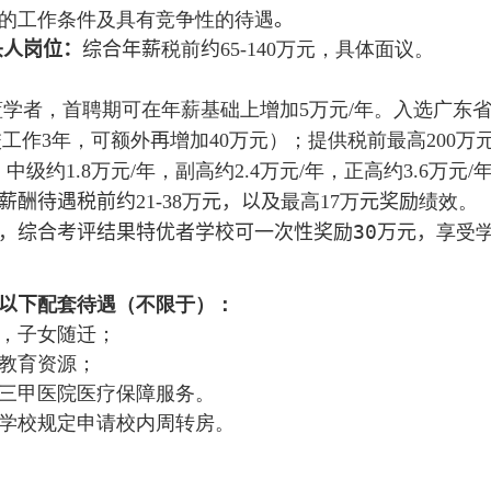
的工作条件及具有竞争性的待遇
。
头人岗位：
综合年薪
税前
约
万元，具体面议。
65-140
蓝学者，首聘期可在年薪基础上增加
万元
年。入选广东
5
/
校工作
年，可额外
再
增加
万元）；提供税前最高
万
3
40
200
，中级约
万元
年，副高约
万元
年，正高约
万元
1.8
/
2.4
/
3.6
/
薪酬待遇
税前约
万
元
，
以及
最高
万
元奖励
绩效。
21-38
17
，综合考评结果特优者
学校
可一次性
奖励
30
万元，
享受
以下
配套待遇
（不限于）
：
，子女随迁；
教育资源；
三甲医院医疗保障服务
。
学校规定申请校内周转房。