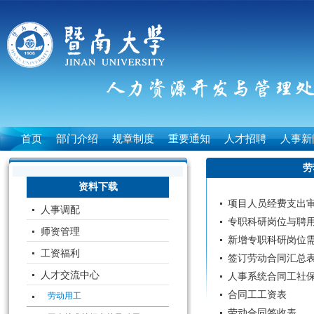
首页
部门介绍
规章制度
重要通知
人才招聘
人事新
劳
资料下载
项目人员经费支出
人事调配
专职科研岗位与聘
师资管理
新增专职科研岗位
工资福利
签订劳动合同汇总
人才交流中心
人事系统合同工社
合同工工资表
劳动用工
劳动合同签收表