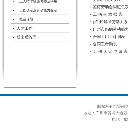
工人技术等级考核及聘用
签订劳动合同汇总
工伤认定及劳动能力鉴定
工 伤 事 故 报 告
社会保险
(终止)解除劳动关
人才工作
广州市伤病劳动能
合同工用工计划表
博士后管理
合同工考勤表
工 伤 认 定 申 请 表
版权所有◎暨南大学
地址：广州市黄埔大道西6
电话：020-